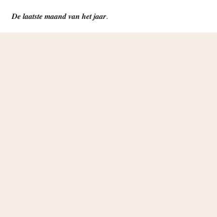
𝑫𝒆 𝒍𝒂𝒂𝒕𝒔𝒕𝒆 𝒎𝒂𝒂𝒏𝒅 𝒗𝒂𝒏 𝒉𝒆𝒕 𝒋𝒂𝒂𝒓.