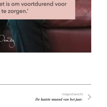
Volgend bericht
𝑫𝒆 𝒍𝒂𝒂𝒕𝒔𝒕𝒆 𝒎𝒂𝒂𝒏𝒅 𝒗𝒂𝒏 𝒉𝒆𝒕 𝒋𝒂𝒂𝒓.