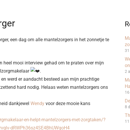
rger
R
Ma
er, een dag om alle mantelzorgers in het zonnetje te
zo
31 
We
n heel mooi interview gehad om te praten over mijn
on
telzorgmakelaar
.
2 
, en werd er aandacht besteed aan mijn prachtige
Ma
Ha
tzettend hard nodig. Helaas weten mantelzorgers ons
16
De
dheid dankjewel
Wendy
voor deze mooie kans
8 
T
orgmakelaar-en-helpt-mantelzorgers-met-zorgtaken/?
11
Drvqlv-dRWPh36sz4SE4BhUWqoH4