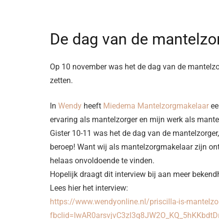
De dag van de mantelzo
Op 10 november was het de dag van de mantelzorg
zetten.
In
Wendy
heeft
Miedema Mantelzorgmakelaar
ee
ervaring als mantelzorger en mijn werk als man
Gister 10-11 was het de dag van de mantelzorger
beroep! Want wij als mantelzorgmakelaar zijn on
helaas onvoldoende te vinden.
Hopelijk draagt dit interview bij aan meer beken
Lees hier het interview:
https://www.wendyonline.nl/priscilla-is-mantelz
fbclid=IwAR0arsvjvC3zl3q8JW2O_KQ_5hKKbdt