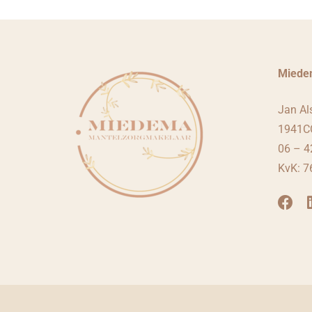
Miede
Jan Al
1941CC
06 – 4
KvK: 