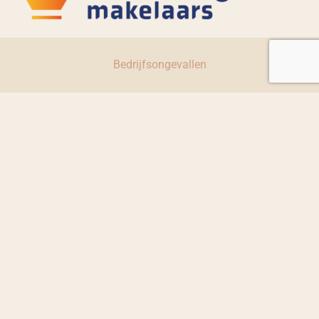
Bedrijfsongevallen
Letselschade
Algemene voorwaarden
Privacyverklaring
Covidklachten
Letselschade
Covidklachten
© Miedema Mantelzorgmakelaar