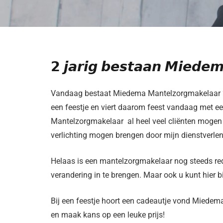
𝟮 𝙟𝙖𝙧𝙞𝙜 𝙗𝙚𝙨𝙩𝙖𝙖𝙣 𝙈𝙞𝙚𝙙𝙚
Vandaag bestaat Miedema Mantelzorgmakelaar 2
een feestje en viert daarom feest vandaag met ee
Mantelzorgmakelaar al heel veel cliënten mogen h
verlichting mogen brengen door mijn dienstverlen
Helaas is een mantelzorgmakelaar nog steeds rede
verandering in te brengen. Maar ook u kunt hier b
Bij een feestje hoort een cadeautje vond Miede
en maak kans op een leuke prijs!