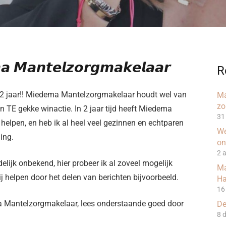
𝙖 𝙈𝙖𝙣𝙩𝙚𝙡𝙯𝙤𝙧𝙜𝙢𝙖𝙠𝙚𝙡𝙖𝙖𝙧
R
 jaar!! Miedema Mantelzorgmakelaar houdt wel van
Ma
zo
n TE gekke winactie. In 2 jaar tijd heeft Miedema
31 
elpen, en heb ik al heel veel gezinnen en echtparen
We
ing.
on
2 
lijk onbekend, hier probeer ik al zoveel mogelijk
Ma
ij helpen door het delen van berichten bijvoorbeeld.
Ha
16
ma Mantelzorgmakelaar, lees onderstaande goed door
De
8 