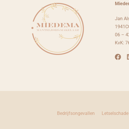
Miede
Jan Al
1941CC
06 – 4
KvK: 
Bedrijfsongevallen
Letselschade