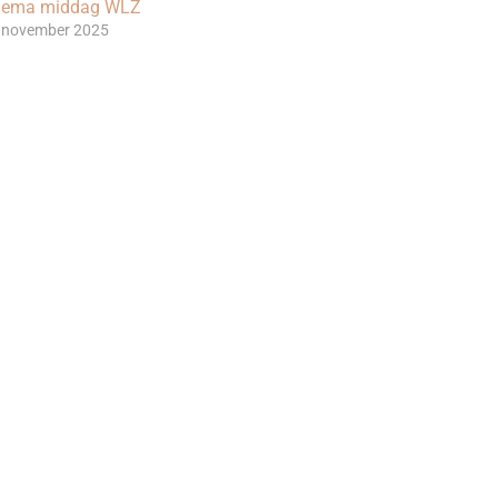
hema middag WLZ
 november 2025